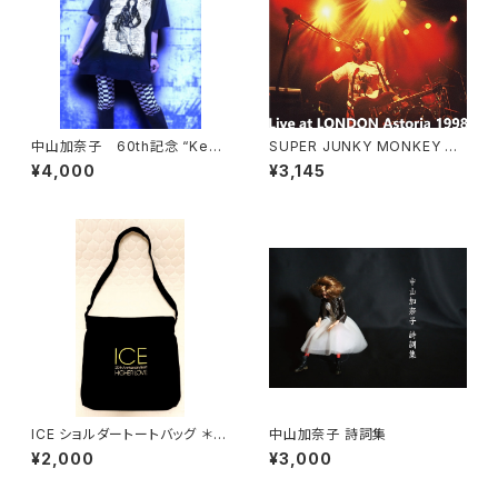
中山加奈子 60th記念 “Keep
SUPER JUNKY MONKEY CD
Rockin' Baby!” Tシャツ
"Live at LONDON Astoria 1
¥4,000
¥3,145
998"
ICE ショルダートートバッグ ＊ス
中山加奈子 詩詞集
テッカー付き！
¥2,000
¥3,000