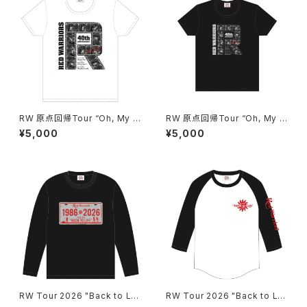
RW 原点回帰Tour “Oh, My G
RW 原点回帰Tour “Oh, My G
od” 限定Tシャツ "Positive Fi
od” Tシャツ "Positive Film 1
¥5,000
¥5,000
lm 1985"
985" BLACK
RW Tour 2026 "Back to Lif
RW Tour 2026 "Back to Lif
e" Long Sleeve Tシャツ（ツ
e"ラグラン