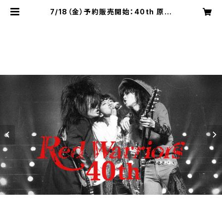
7/18（金）予約販売開始：40th 原点
回帰Tour “Oh My God” 限定Tシ
ャツ２種類 - 7/31予約販売終了 | 3r
d Stone From The Sun LLC