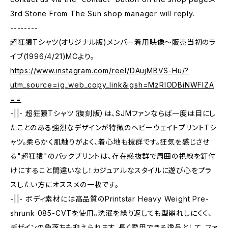
3rd Stone From The Sun shop manager will reply.
--------
超狂猿Tシャツ(オリジナル版)メンバー着用映像〜販売当初のラ
イブ(1996/4/21)MCより。
https://www.instagram.com/reel/DAujMBVS-Hu/?
utm_source=ig_web_copy_link&igsh=MzRlODBiNWFlZA
==
-||- 超狂猿Tシャツ（復刻版）は、SJMファンならば一度は目にし
たことのある強烈なデザインが特徴のヘビーウェイトプリントTシ
ャツ。柔らかく肌触りがよく、着心地も抜群です。狂気を感じさせ
る"超狂猿"のバックプリントは、存在感抜群で周囲の視線を釘付
けにすること間違いなし！カジュアルなスタイルに遊び心をプラ
スしたい方にオススメの一枚です。
-||- ボディ素材には高品質のPrintstar Heavy Weight Pre-
shrunk 085-CVTを使用。洗濯を繰り返しても型崩れしにくく、
デザインの色落ちも抑えられます。長く愛用できる逸品として、ファ