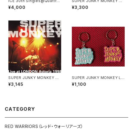
ICE 30th Singles@Quattro
SUPER JUNKY MONKEY ミ
&Janus Tシャツ（黒）
ニ・トートバッグ（かわいしのぶ手
¥4,000
¥3,300
描き）
SUPER JUNKY MONKEY CD
SUPER JUNKY MONKEY L
"Live at LONDON Astoria 1
Wデザイン ラバーキーホルダー
¥3,145
¥1,100
998"
（２個セット）
CATEGORY
RED WARRIORS（レッド・ウォーリアーズ）