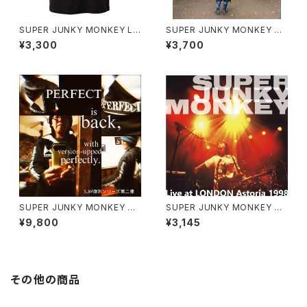
SUPER JUNKY MONKEY Lo
SUPER JUNKY MONKEY 超
go by Hajime Anzai Tシャツ
狂猿Tシャツ（復刻カラバリ）/Ch
¥3,300
¥3,700
（グリーンキーホルダー付き）
o-Kyo-En T-shirt (reprint c
olor variations)
SUPER JUNKY MONKEY PE
SUPER JUNKY MONKEY CD
RFECT-Hoodie 復刻版(repri
"Live at LONDON Astoria 1
¥9,800
¥3,145
nt) Zip-up version
998"
その他の商品