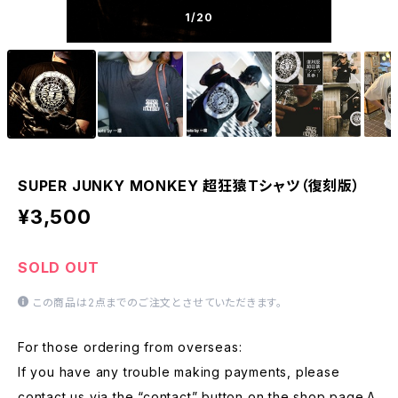
1
/20
SUPER JUNKY MONKEY 超狂猿Tシャツ（復刻版）
¥3,500
SOLD OUT
この商品は2点までのご注文とさせていただきます。
For those ordering from overseas:
If you have any trouble making payments, please
contact us via the “contact” button on the shop page.A