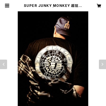
SUPER JUNKY MONKEY 超狂猿
Tシャツ（復刻版） | 3rd Stone Fro
m The Sun LLC