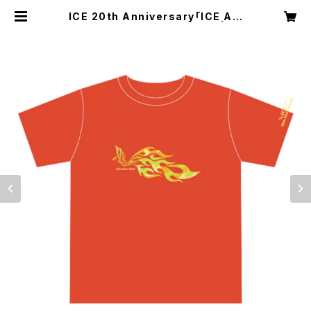
ICE 20th Anniversary「ICE ALI
VE」Tシャツ ＊ステッカー付き！ | 3r
d Stone From The Sun LLC