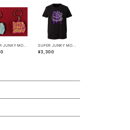
R JUNKY MON
SUPER JUNKY MON
 LWデザイン ラバ
KEY Logo by Hajim
00
¥3,300
ホルダー（２個セ
e Anzai Tシャツ（グリ
ーンキーホルダー付き）