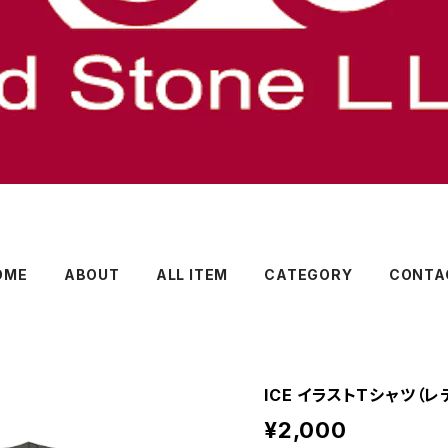
OME
ABOUT
ALL ITEM
CATEGORY
CONTA
ICE イラストTシャツ（
¥2,000