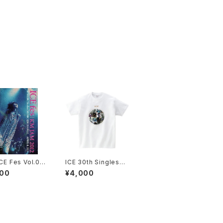
ICE Fes Vol.0 -
ICE 30th Singles@
AM 2012" DVD
WWW Tシャツ（白）
000
¥4,000