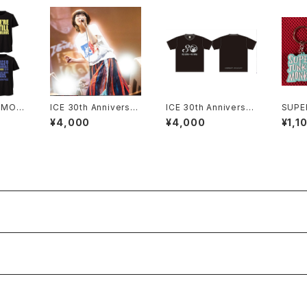
 MON
ICE 30th Anniversar
ICE 30th Anniversar
SUPE
素敵T
y「THIS IS ICE」Tシャ
y ロゴTシャツ ＊ステ
KEY
¥4,000
¥4,000
¥1,1
キーホ
ツ ＊ステッカー付き！
ッカー付き！
ーキー
ット）