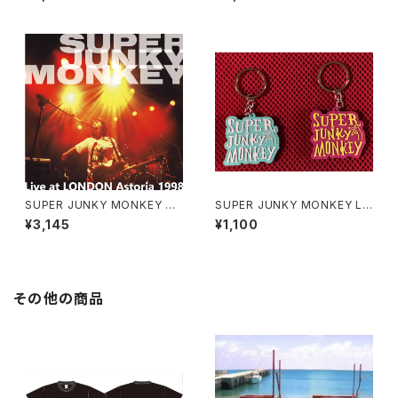
o-Kyo-En T-shirt (reprint c
nt) Zip-up version
olor variations)
SUPER JUNKY MONKEY CD
SUPER JUNKY MONKEY L
"Live at LONDON Astoria 1
Wデザイン ラバーキーホルダー
¥3,145
¥1,100
998"
（２個セット）
その他の商品