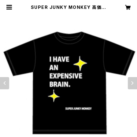
SUPER JUNKY MONKEY 高価な
脳みそTシャツ（グリーンキーホルダ
ー付き） | 3rd Stone From The S
un LLC