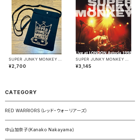
SUPER JUNKY MONKEY サ
SUPER JUNKY MONKEY CD
コッシュ
"Live at LONDON Astoria 1
¥2,700
¥3,145
998"
CATEGORY
RED WARRIORS（レッド・ウォーリアーズ）
中山加奈子(Kanako Nakayama)