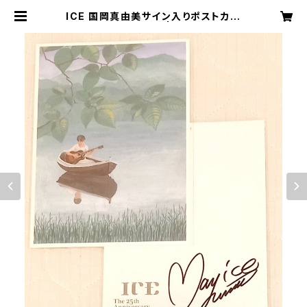
ICE 国岡真由美サイン入りポストカー
ド ＊ステッカー付き！ | 3rd Stone F
rom The Sun LLC