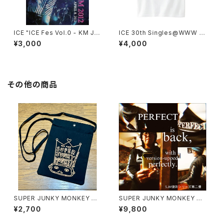
ICE "ICE Fes Vol.0 - KM JA
ICE 30th Singles@WWW T
M 2012" DVD
シャツ（白）
¥3,000
¥4,000
その他の商品
SUPER JUNKY MONKEY サ
SUPER JUNKY MONKEY PE
コッシュ
RFECT-Hoodie 復刻版(repri
¥2,700
¥9,800
nt) Zip-up version